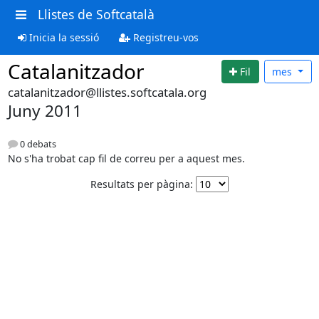
Llistes de Softcatalà
Inicia la sessió
Registreu-vos
Catalanitzador
Fil
mes
catalanitzador@llistes.softcatala.org
Juny 2011
0 debats
No s'ha trobat cap fil de correu per a aquest mes.
Resultats per pàgina: