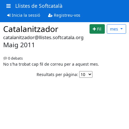
Llistes de Softcatalà
Inicia la sessió
Registreu-vos
Catalanitzador
Fil
mes
catalanitzador@llistes.softcatala.org
Maig 2011
0 debats
No s'ha trobat cap fil de correu per a aquest mes.
Resultats per pàgina: