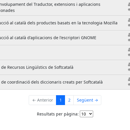
volupament del Traductor, extensions i aplicacions
cionades
cció al català dels productes basats en la tecnologia Mozilla
cció al català d'aplicacions de l'escriptori GNOME
a de Recursos Lingüístics de Softcatalà
a de coordinació dels diccionaris creats per Softcatalà
← Anterior
1
2
Següent →
Resultats per pàgina: