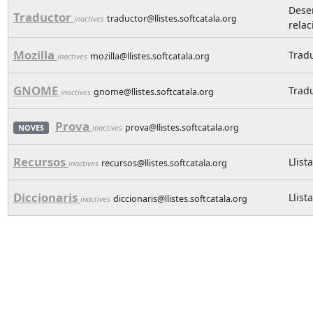
Desen
Traductor
traductor@llistes.softcatala.org
inactives
rela
Mozilla
Tradu
mozilla@llistes.softcatala.org
inactives
GNOME
Tradu
gnome@llistes.softcatala.org
inactives
Prova
prova@llistes.softcatala.org
NOVES
inactives
Recursos
Llist
recursos@llistes.softcatala.org
inactives
Diccionaris
Llist
diccionaris@llistes.softcatala.org
inactives