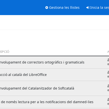
Gestiona les llistes
Inicia la se
RIPCIÓ
A
volupament de correctors ortogràfics i gramaticals
cció al català del LibreOffice
volupament del Catalanitzador de Softcatalà
a de només lectura per a les notificacions del damned-lies