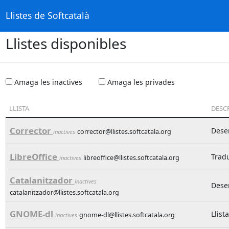
Llistes de Softcatalà
Llistes disponibles
Amaga les inactives
Amaga les privades
LLISTA
DESC
Corrector
Desen
corrector@llistes.softcatala.org
inactives
LibreOffice
Tradu
libreoffice@llistes.softcatala.org
inactives
Catalanitzador
inactives
Desen
catalanitzador@llistes.softcatala.org
GNOME-dl
Llist
gnome-dl@llistes.softcatala.org
inactives