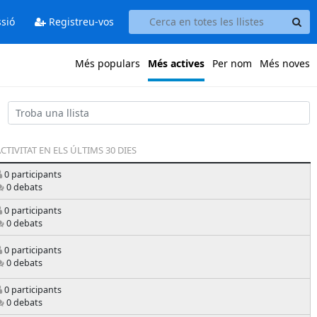
ssió
Registreu-vos
Més populars
Més actives
Per nom
Més noves
CTIVITAT EN ELS ÚLTIMS 30 DIES
0 participants
0 debats
0 participants
0 debats
0 participants
0 debats
0 participants
0 debats